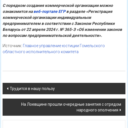
С порядком создания коммерческой организации можно
ознакомится на
веб-портале ЕГР
в разделе «Регистрация
коммерческой организации индивидуальным
предпринимателем в соответствии с Законом Республики
Беларусь от 22 апреля 2024 г. № 365-З «Об изменении законов
по вопросам предпринимательской деятельности».
Источник:
Главное управление юстиции Гомельского
областного исполнительного комитета
Навигация
Трудится в нашу пользу
по
На Лоевщине прошли очередные занятия с отрядом
записям
народного ополчения