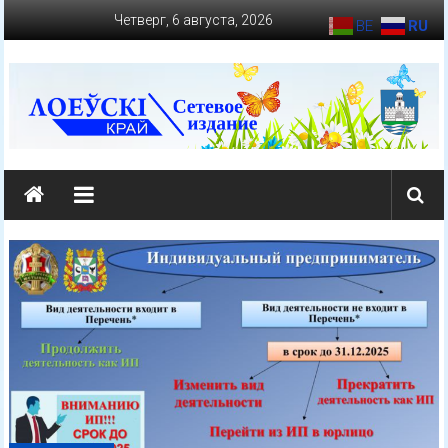
Перейти
Четверг, 6 августа, 2026
BE
RU
к
содержимому
loevkraj.by
Еженедельная
районная
массово-
политическая
газета