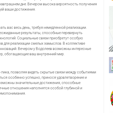
 завтрашнем дне. Вечером высока вероятность получения
ей ваши достижения.
ть вас весь день, требуя немедленной реализации.
неожиданные результаты, способные перевернуть
хнологий. Социальные связи приобретут особую
в для реализации смелых замыслов. В коллективе
инноваций. Вечером у Водолеев возможны интересные
ур, обогащающие ваш внутренний мир.
 пика, позволяя видеть скрытые связи между событиями
аться особенно успешно, принося удовлетворение и
возможны значительные достижения, способные
ичные отношения наполнятся особой глубиной и
аимопонимания.