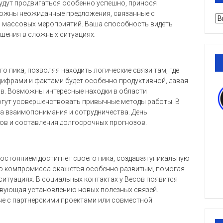
будут продвигаться особенно успешно, принося
можны неожиданные предложения, связанные с
Ру
 массовых мероприятий. Ваша способность видеть
шения в сложных ситуациях.
о пика, позволяя находить логические связи там, где
 цифрами и фактами будет особенно продуктивной, давая
в. Возможны интересные находки в области
гут усовершенствовать привычные методы работы. В
а взаимопонимания и сотрудничества. День
ов и составления долгосрочных прогнозов.
остоянием достигнет своего пика, создавая уникальную
о компромисса окажется особенно развитым, помогая
итуациях. В социальных контактах у Весов появится
твующая установлению новых полезных связей.
е с партнерскими проектами или совместной