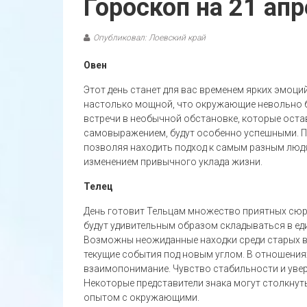
Гороскоп на 21 ап
Опубликовал: Лоевский край
Овен
Этот день станет для вас временем ярких эмоци
настолько мощной, что окружающие невольно б
встречи в необычной обстановке, которые остав
самовыражением, будут особенно успешными. П
позволяя находить подход к самым разным людя
изменением привычного уклада жизни.
Телец
День готовит Тельцам множество приятных сюр
будут удивительным образом складываться в ед
Возможны неожиданные находки среди старых ве
текущие события под новым углом. В отношения
взаимопонимание. Чувство стабильности и увер
Некоторые представители знака могут столкнут
опытом с окружающими.