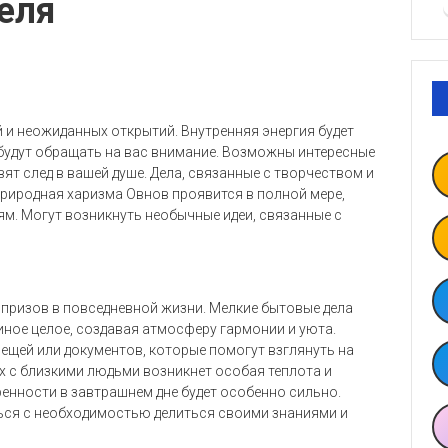
реля
й и неожиданных открытий. Внутренняя энергия будет
удут обращать на вас внимание. Возможны интересные
ят след в вашей душе. Дела, связанные с творчеством и
риродная харизма Овнов проявится в полной мере,
м. Могут возникнуть необычные идеи, связанные с
призов в повседневной жизни. Мелкие бытовые дела
иное целое, создавая атмосферу гармонии и уюта.
щей или документов, которые помогут взглянуть на
х с близкими людьми возникнет особая теплота и
енности в завтрашнем дне будет особенно сильно.
ься с необходимостью делиться своими знаниями и