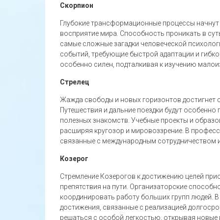
Скорпион
Глубокие трансформационные процессы начнут 
восприятие мира. Способность проникать в сут
самые сложные загадки человеческой психоло
событий, требующие быстрой адаптации и гибко
особенно силен, подталкивая к изучению малои
Стрелец
Жажда свободы и новых горизонтов достигнет с
Путешествия и дальние поездки будут особенно 
полезных знакомств. Учебные проекты и образ
расширяя кругозор и мировоззрение. В профес
связанные с международным сотрудничеством и
Козерог
Стремление Козерогов к достижению целей при
препятствия на пути. Организаторские способн
координировать работу больших групп людей.
достижения, связанные с реализацией долгоср
решаться с особой легкостью, открывая новые 