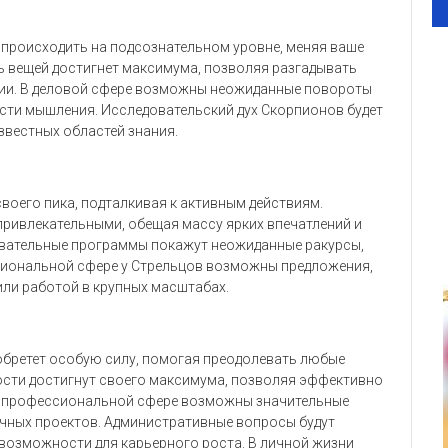
происходить на подсознательном уровне, меняя ваше
ь вещей достигнет максимума, позволяя разгадывать
гии. В деловой сфере возможны неожиданные повороты
сти мышления. Исследовательский дух Скорпионов будет
звестных областей знания.
воего пика, подталкивая к активным действиям.
привлекательными, обещая массу ярких впечатлений и
овательные программы покажут неожиданные ракурсы,
сиональной сфере у Стрельцов возможны предложения,
ли работой в крупных масштабах.
обретет особую силу, помогая преодолевать любые
ости достигнут своего максимума, позволяя эффективно
 В профессиональной сфере возможны значительные
очных проектов. Административные вопросы будут
возможности для карьерного роста. В личной жизни