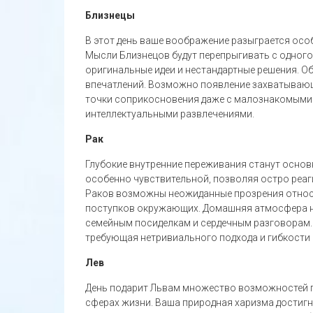
Близнецы
В этот день ваше воображение разыграется осо
Мысли Близнецов будут перепрыгивать с одного
оригинальные идеи и нестандартные решения. О
впечатлений. Возможно появление захватывающ
точки соприкосновения даже с малознакомыми
интеллектуальными развлечениями.
Рак
Глубокие внутренние переживания станут осно
особенно чувствительной, позволяя остро реаг
Раков возможны неожиданные прозрения относ
поступков окружающих. Домашняя атмосфера на
семейным посиделкам и сердечным разговорам.
требующая нетривиального подхода и гибкости
Лев
День подарит Львам множество возможностей п
сферах жизни. Ваша природная харизма достигн