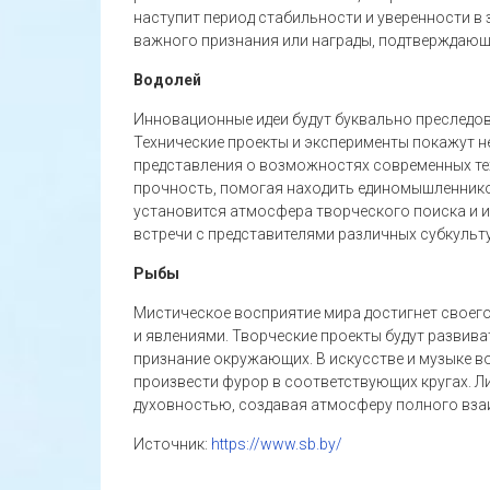
наступит период стабильности и уверенности в
важного признания или награды, подтверждающ
Водолей
Инновационные идеи будут буквально преследова
Технические проекты и эксперименты покажут 
представления о возможностях современных те
прочность, помогая находить единомышленнико
установится атмосфера творческого поиска и 
встречи с представителями различных субкульт
Рыбы
Мистическое восприятие мира достигнет своего
и явлениями. Творческие проекты будут развив
признание окружающих. В искусстве и музыке 
произвести фурор в соответствующих кругах. Л
духовностью, создавая атмосферу полного вз
Источник:
https://www.sb.by/