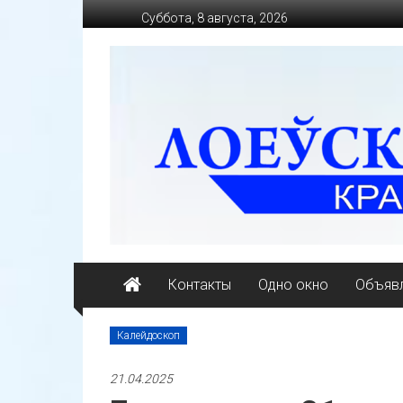
Перейти
Суббота, 8 августа, 2026
к
содержимому
loevkraj.by
Еженедельная
районная
массово-
политическая
газета
Контакты
Одно окно
Объявл
Калейдоскоп
21.04.2025