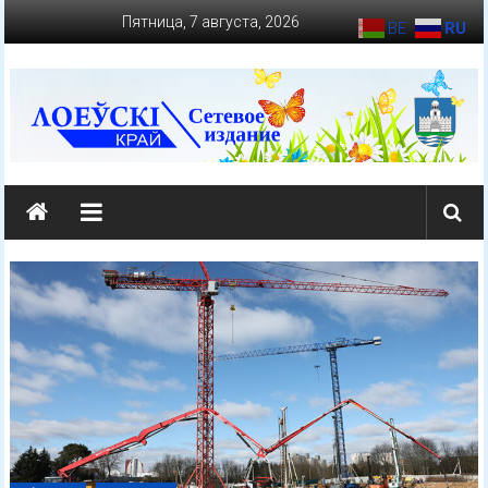
Перейти
Пятница, 7 августа, 2026
BE
RU
к
содержимому
loevkraj.by
Еженедельная
районная
массово-
политическая
газета