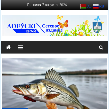
Перейти
Пятница, 7 августа, 2026
BE
RU
к
содержимому
loevkraj.by
Еженедельная
районная
массово-
политическая
газета