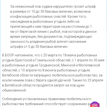
За незаконный лов судака нарушителю грозит штраф
в размере от 10 до 30 базовых величин, возможна
конфискация рыболовных снастей. Кроме того,
нахождение в рыболовных угодьях либо на
прилегающей к ним территории на расстоянии до 1
км от береговой линии с рыбой, лов которой в данное
время запрещен, без документов, подтверждающих
законность владения рыбой, влечет наложение
штрафа от 5 до 30 базовых величин.
В БООР напомнили, что с 20 марта по 18 мая в рыболовных
угодьях Брестской и Гомельской областей, с 1 апреля по 30 мая
в рыболовных угодьях Гродненской, Минской и Могилевской
областей, с 10 апреля по 8 июня в рыболовных угодьях
Витебской области запрещено любительское рыболовство, за
исключением лова с берега одной удочкой. Также по 23 апреля
в Витебской области продлится запрет на лов щуки
обыкновенной.
Соблюдение установленных правилами любительского
рыболовства требований способствует сохранению рыбных