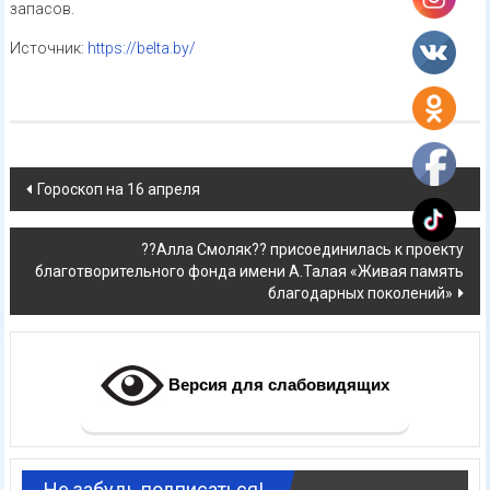
запасов.
Источник:
https://belta.by/
Навигация
Гороскоп на 16 апреля
по
??Алла Смоляк?? присоединилась к проекту
записям
благотворительного фонда имени А.Талая «Живая память
благодарных поколений»
Версия для слабовидящих
Не забудь подписаться!