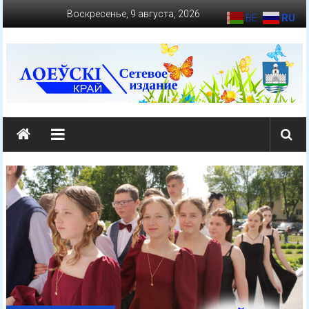
Перейти
Воскресенье, 9 августа, 2026
BE
RU
к
содержимому
loevkraj.by
Еженедельная
районная
массово-
политическая
газета