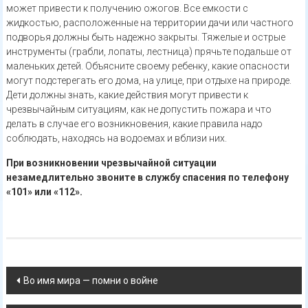
может привести к получению ожогов. Все емкости с
жидкостью, расположенные на территории дачи или частного
подворья должны быть надежно закрыты. Тяжелые и острые
инструменты (грабли, лопаты, лестница) прячьте подальше от
маленьких детей. Объясните своему ребенку, какие опасности
могут подстерегать его дома, на улице, при отдыхе на природе.
Дети должны знать, какие действия могут привести к
чрезвычайным ситуациям, как не допустить пожара и что
делать в случае его возникновения, какие правила надо
соблюдать, находясь на водоемах и вблизи них.
При возникновении чрезвычайной ситуации
незамедлительно звоните в службу спасения по телефону
«101» или «112».
Навигация
Во имя мира — помни о войне
по