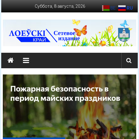
Перейти
Суббота, 8 августа, 2026
BE
RU
к
содержимому
loevkraj.by
Еженедельная
районная
массово-
политическая
газета