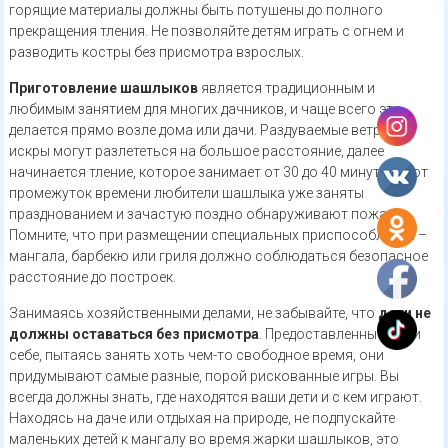
горящие материалы должны быть потушены до полного
прекращения тления. Не позволяйте детям играть с огнем и
разводить костры без присмотра взрослых.
Приготовление шашлыков
является традиционным и
любимым занятием для многих дачников, и чаще всего это
делается прямо возле дома или дачи. Раздуваемые ветром
искры могут разлететься на большое расстояние, далее
начинается тление, которое занимает от 30 до 40 минут. В этот
промежуток времени любители шашлыка уже заняты
празднованием и зачастую поздно обнаруживают пожар.
Помните, что при размещении специальных приспособлений –
мангала, барбекю или гриля должно соблюдаться безопасное
расстояние до построек.
Занимаясь хозяйственными делами, не забывайте, что
дети не
должны оставаться без присмотра
. Предоставленные сами
себе, пытаясь занять хоть чем-то свободное время, они
придумывают самые разные, порой рискованные игры. Вы
всегда должны знать, где находятся ваши дети и с кем играют.
Находясь на даче или отдыхая на природе, не подпускайте
маленьких детей к мангалу во время жарки шашлыков, это