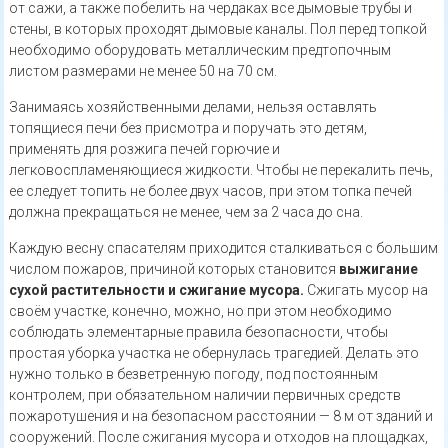
от сажи, а также побелить на чердаках все дымовые трубы и
стены, в которых проходят дымовые каналы. Пол перед топкой
необходимо оборудовать металлическим предтопочным
листом размерами не менее 50 на 70 см.
Занимаясь хозяйственными делами, нельзя оставлять
топящиеся печи без присмотра и поручать это детям,
применять для розжига печей горючие и
легковоспламеняющиеся жидкости. Чтобы не перекалить печь,
ее следует топить не более двух часов, при этом топка печей
должна прекращаться не менее, чем за 2 часа до сна.
Каждую весну спасателям приходится сталкиваться с большим
числом пожаров, причиной которых становится
выжигание
сухой растительности и сжигание мусора.
Сжигать мусор на
своём участке, конечно, можно, но при этом необходимо
соблюдать элементарные правила безопасности, чтобы
простая уборка участка не обернулась трагедией. Делать это
нужно только в безветренную погоду, под постоянным
контролем, при обязательном наличии первичных средств
пожаротушения и на безопасном расстоянии — 8 м от зданий и
сооружений. После сжигания мусора и отходов на площадках,