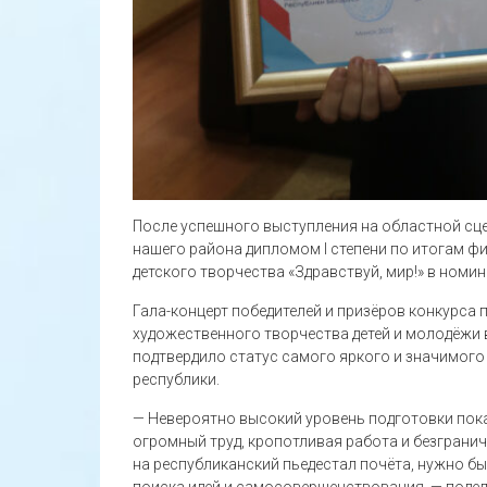
После успешного выступления на областной сц
нашего района дипломом І степени по итогам фи
детского творчества «Здравствуй, мир!» в номи
Гала-концерт победителей и призёров конкурса
художественного творчества детей и молодёжи в
подтвердило статус самого яркого и значимого
республики.
— Невероятно высокий уровень подготовки пок
огромный труд, кропотливая работа и безгранич
на республиканский пьедестал почёта, нужно б