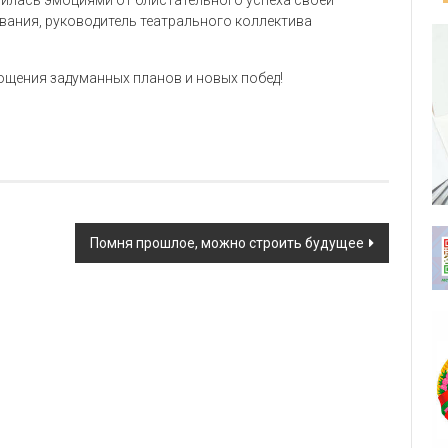
лилась эмоциями от блистательного успеха своей
вания, руководитель театрального коллектива
ощения задуманных планов и новых побед!
Помня прошлое, можно строить будущее