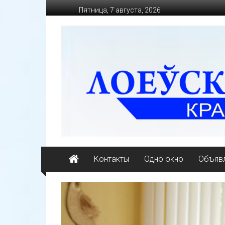
Перейти
Пятница, 7 августа, 2026
к
содержимому
loevkraj.by
Еженедельная
районная
массово-
политическая
газета
Контакты
Одно окно
Объявл