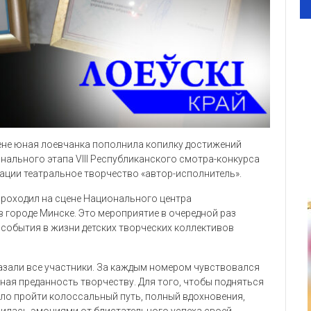
ене юная лоевчанка пополнила копилку достижений
нального этапа VIII Республиканского смотра-конкурса
нации театральное творчество «автор-исполнитель».
 проходил на сцене Национального центра
 городе Минске. Это мероприятие в очередной раз
 события в жизни детских творческих коллективов
азали все участники. За каждым номером чувствовался
ная преданность творчеству. Для того, чтобы подняться
ыло пройти колоссальный путь, полный вдохновения,