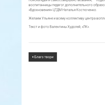
поиска идей и самосовершенствования, — поде
воспитанницы педагог дополнительного образо
«Вдохновения» ЦТДМ Наталья Костюченко.
Желаем Ульяне и всему коллективу центра вопл
Текст и фото Валентины Худолей, «ЛК».
Навигация
Благо твори
по
записям