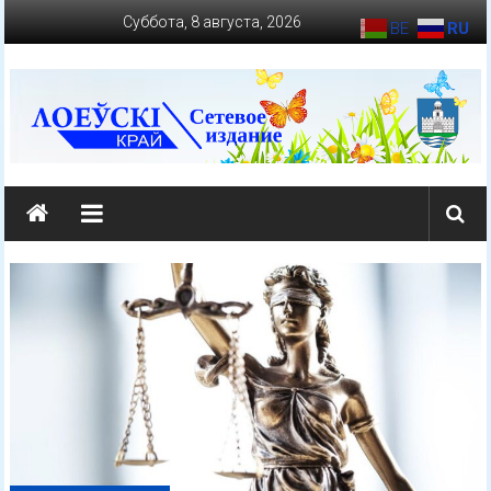
Перейти
Суббота, 8 августа, 2026
BE
RU
к
содержимому
loevkraj.by
Еженедельная
районная
массово-
политическая
газета