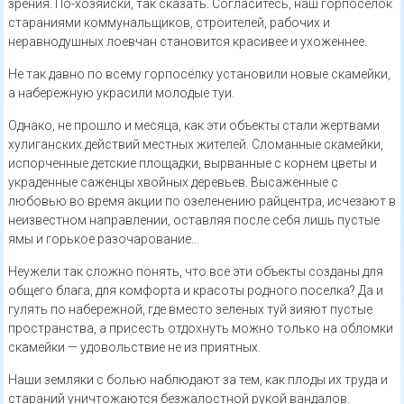
зрения. По-хозяйски, так сказать. Согласитесь, наш горпоселок
стараниями коммунальщиков, строителей, рабочих и
неравнодушных лоевчан становится красивее и ухоженнее.
Не так давно по всему горпосёлку установили новые скамейки,
а набережную украсили молодые туи.
Однако, не прошло и месяца, как эти объекты стали жертвами
хулиганских действий местных жителей. Сломанные скамейки,
испорченные детские площадки, вырванные с корнем цветы и
украденные саженцы хвойных деревьев. Высаженные с
любовью во время акции по озеленению райцентра, исчезают в
неизвестном направлении, оставляя после себя лишь пустые
ямы и горькое разочарование…
Неужели так сложно понять, что все эти объекты созданы для
общего блага, для комфорта и красоты родного поселка? Да и
гулять по набережной, где вместо зеленых туй зияют пустые
пространства, а присесть отдохнуть можно только на обломки
скамейки — удовольствие не из приятных.
Наши земляки с болью наблюдают за тем, как плоды их труда и
стараний уничтожаются безжалостной рукой вандалов.