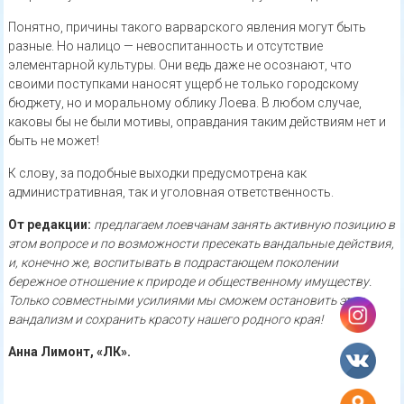
Понятно, причины такого варварского явления могут быть
разные. Но налицо — невоспитанность и отсутствие
элементарной культуры. Они ведь даже не осознают, что
своими поступками наносят ущерб не только городскому
бюджету, но и моральному облику Лоева. В любом случае,
каковы бы не были мотивы, оправдания таким действиям нет и
быть не может!
К слову, за подобные выходки предусмотрена как
административная, так и уголовная ответственность.
От редакции:
предлагаем лоевчанам занять активную позицию в
этом вопросе и по возможности пресекать вандальные действия,
и, конечно же, воспитывать в подрастающем поколении
бережное отношение к природе и общественному имуществу.
Только совместными усилиями мы сможем остановить этот
вандализм и сохранить красоту нашего родного края!
Анна Лимонт, «ЛК».