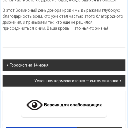
В этот Всемирный день донора крови мы выражаем глубокую
благодарность всем, кто уже стал частью этого благородного
движения, и призываем тех, кто еще не решился,
присоединиться к ним. Ваша кровь — это чья-то жизнь!
Навигация
Гороскоп на 14 июня
по
Успешная кормозаготовка — сытая зимовка
записям
Версия для слабовидящих