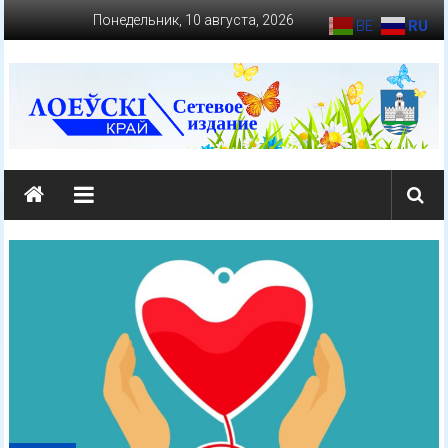
Перейти
Понедельник, 10 августа, 2026
BE
RU
к
содержимому
loevkraj.by
Еженедельная
районная
массово-
политическая
газета