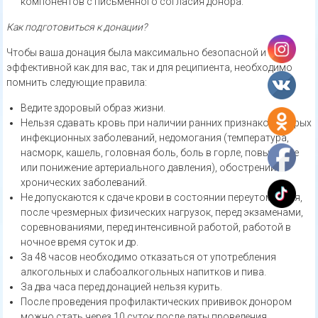
компонентов с письменного согласия донора.
Как подготовиться к донации?
Чтобы ваша донация была максимально безопасной и
эффективной как для вас, так и для реципиента, необходимо
помнить следующие правила:
Ведите здоровый образ жизни.
Нельзя сдавать кровь при наличии ранних признаков острых
инфекционных заболеваний, недомогания (температура,
насморк, кашель, головная боль, боль в горле, повышение
или понижение артериального давления), обострении
хронических заболеваний.
Не допускаются к сдаче крови в состоянии переутомления,
после чрезмерных физических нагрузок, перед экзаменами,
соревнованиями, перед интенсивной работой, работой в
ночное время суток и др.
За 48 часов необходимо отказаться от употребления
алкогольных и слабоалкогольных напитков и пива.
За два часа перед донацией нельзя курить.
После проведения профилактических прививок донором
можно стать через 10 суток после даты проведения