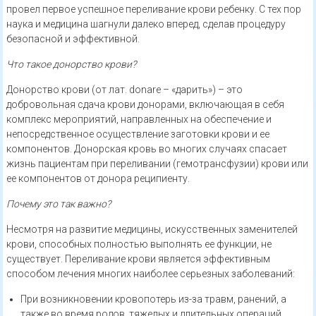
провел первое успешное переливание крови ребенку. С тех пор
наука и медицина шагнули далеко вперед, сделав процедуру
безопасной и эффективной.
Что такое донорство крови?
Донорство крови (от лат. donare – «дарить») – это
добровольная сдача крови донорами, включающая в себя
комплекс мероприятий, направленных на обеспечение и
непосредственное осуществление заготовки крови и ее
компонентов. Донорская кровь во многих случаях спасает
жизнь пациентам при переливании (гемотрансфузии) крови или
ее компонентов от донора реципиенту.
Почему это так важно?
Несмотря на развитие медицины, искусственных заменителей
крови, способных полностью выполнять ее функции, не
существует. Переливание крови является эффективным
способом лечения многих наиболее серьезных заболеваний:
При возникновении кровопотерь из-за травм, ранений, а
также во время родов, тяжелых и длительных операций.