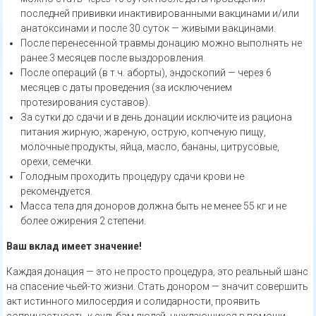
последней прививки инактивированными вакцинами и/или
анатоксинами и после 30 суток — живыми вакцинами.
После перенесенной травмы донацию можно выполнять не
ранее 3 месяцев после выздоровления.
После операций (в т.ч. аборты), эндоскопий — через 6
месяцев с даты проведения (за исключением
протезирования суставов).
За сутки до сдачи и в день донации исключите из рациона
питания жирную, жареную, острую, копченую пищу,
молочные продукты, яйца, масло, бананы, цитрусовые,
орехи, семечки.
Голодным проходить процедуру сдачи крови не
рекомендуется.
Масса тела для доноров должна быть не менее 55 кг и не
более ожирения 2 степени.
Ваш вклад имеет значение!
Каждая донация — это не просто процедура, это реальный шанс
на спасение чьей-то жизни. Стать донором — значит совершить
акт истинного милосердия и солидарности, проявить
сопричастность к судьбам людей, нуждающихся в помощи.