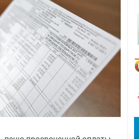
ь пеню просроченной оплаты