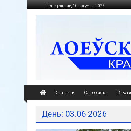
Перейти
Понедельник, 10 августа, 2026
к
содержимому
loevkraj.by
Еженедельная
районная
массово-
политическая
газета
Контакты
Одно окно
Объявл
День: 03.06.2026