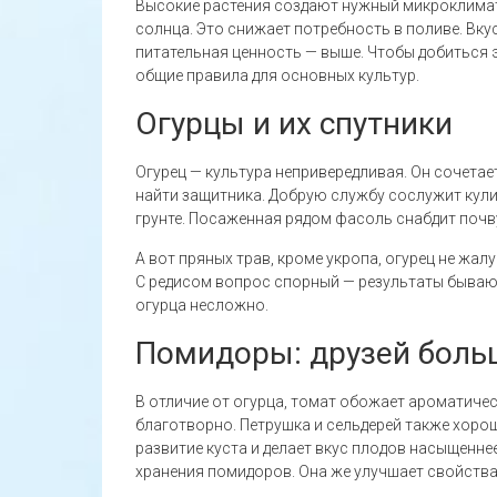
Высокие растения создают нужный микроклимат
солнца. Это снижает потребность в поливе. Вку
питательная ценность — выше. Чтобы добиться 
общие правила для основных культур.
Огурцы и их спутники
Огурец — культура непривередливая. Он сочетае
найти защитника. Добрую службу сослужит кулис
грунте. Посаженная рядом фасоль снабдит почв
А вот пряных трав, кроме укропа, огурец не жал
С редисом вопрос спорный — результаты бывают
огурца несложно.
Помидоры: друзей больш
В отличие от огурца, томат обожает ароматичес
благотворно. Петрушка и сельдерей также хоро
развитие куста и делает вкус плодов насыщенне
хранения помидоров. Она же улучшает свойства