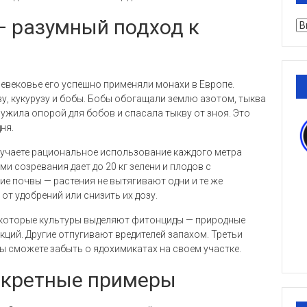
 разумный подход к
Ру
евековье его успешно применяли монахи в Европе.
у, кукурузу и бобы. Бобы обогащали землю азотом, тыква
ужила опорой для бобов и спасала тыкву от зноя. Это
ня.
лучаете рациональное использование каждого метра
и созревания дает до 20 кг зелени и плодов с
е почвы — растения не вытягивают одни и те же
от удобрений или снизить их дозу.
екоторые культуры выделяют фитонциды — природные
ций. Другие отпугивают вредителей запахом. Третьи
ы сможете забыть о ядохимикатах на своем участке.
онкретные примеры