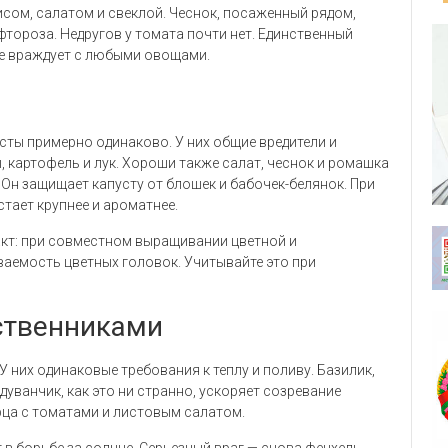
сом, салатом и свеклой. Чеснок, посаженный рядом,
фтороза. Недругов у томата почти нет. Единственный
ие враждует с любыми овощами.
сты примерно одинаково. У них общие вредители и
 картофель и лук. Хороши также салат, чеснок и ромашка
 Он защищает капусту от блошек и бабочек-белянок. При
тает крупнее и ароматнее.
акт: при совместном выращивании цветной и
аемость цветных головок. Учитывайте это при
ственниками
 них одинаковые требования к теплу и поливу. Базилик,
дуванчик, как это ни странно, ускоряет созревание
ца с томатами и листовым салатом.
 в борьбе за солнце. Серьезный враг — снова фенхель.