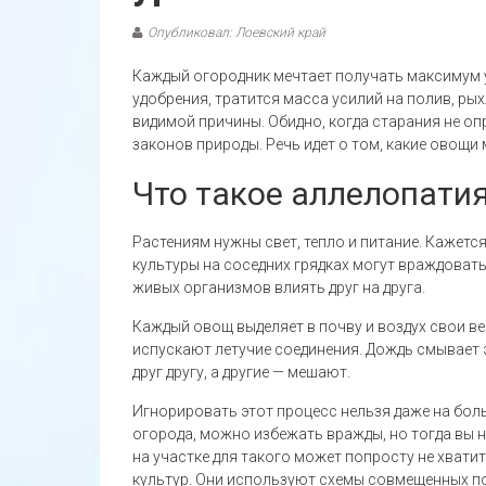
Опубликовал: Лоевский край
Каждый огородник мечтает получать максимум 
удобрения, тратится масса усилий на полив, рых
видимой причины. Обидно, когда старания не о
законов природы. Речь идет о том, какие овощи 
Что такое аллелопатия
Растениям нужны свет, тепло и питание. Кажется,
культуры на соседних грядках могут враждоват
живых организмов влиять друг на друга.
Каждый овощ выделяет в почву и воздух свои в
испускают летучие соединения. Дождь смывает э
друг другу, а другие — мешают.
Игнорировать этот процесс нельзя даже на бол
огорода, можно избежать вражды, но тогда вы н
на участке для такого может попросту не хват
культур. Они используют схемы совмещенных п