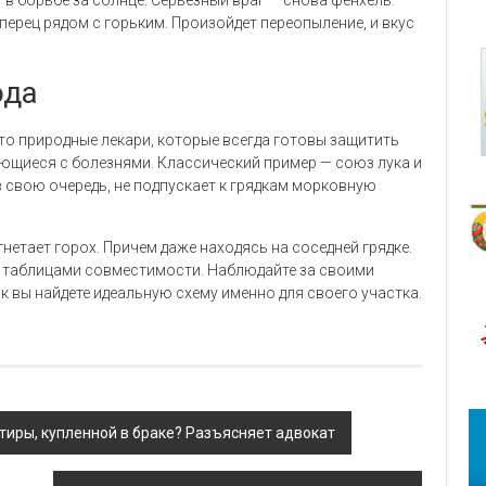
ерец рядом с горьким. Произойдет переопыление, и вкус
ода
то природные лекари, которые всегда готовы защитить
ющиеся с болезнями. Классический пример — союз лука и
в свою очередь, не подпускает к грядкам морковную
гнетает горох. Причем даже находясь на соседней грядке.
 с таблицами совместимости. Наблюдайте за своими
к вы найдете идеальную схему именно для своего участка.
тиры, купленной в браке? Разъясняет адвокат