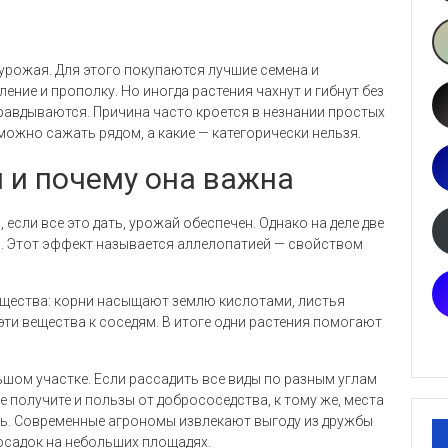
урожая. Для этого покупаются лучшие семена и
ление и прополку. Но иногда растения чахнут и гибнут без
правдываются. Причина часто кроется в незнании простых
можно сажать рядом, а какие — категорически нельзя.
 и почему она важна
 если все это дать, урожай обеспечен. Однако на деле две
ь. Этот эффект называется аллелопатией — свойством
ещества: корни насыщают землю кислотами, листья
ти вещества к соседям. В итоге одни растения помогают
ьшом участке. Если рассадить все виды по разным углам
е получите и пользы от добрососедства, к тому же, места
ить. Современные агрономы извлекают выгоду из дружбы
осадок на небольших площадях.