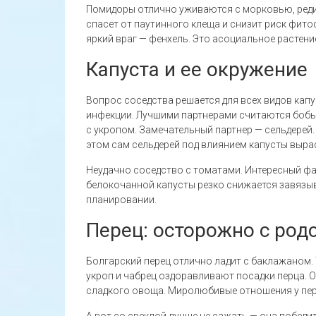
Помидоры отлично уживаются с морковью, реди
спасет от паутинного клеща и снизит риск фито
яркий враг — фенхель. Это асоциальное растен
Капуста и ее окружение
Вопрос соседства решается для всех видов капу
инфекции. Лучшими партнерами считаются бобы,
с укропом. Замечательный партнер — сельдерей.
этом сам сельдерей под влиянием капусты вырас
Неудачно соседство с томатами. Интересный ф
белокочанной капусты резко снижается завязыв
планировании.
Перец: осторожно с род
Болгарский перец отлично ладит с баклажаном. У
укроп и чабрец оздоравливают посадки перца. О
сладкого овоща. Миролюбивые отношения у пер
А вот со свеклой лучше не сажать — она победит