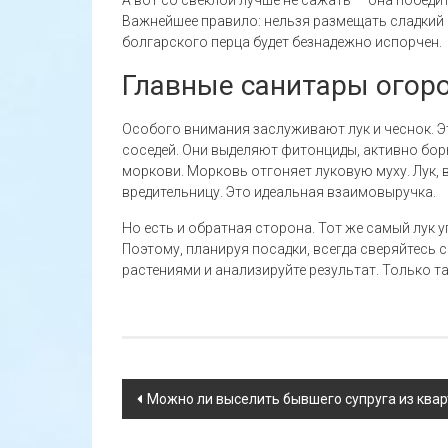
Важнейшее правило: нельзя размещать сладкий п
болгарского перца будет безнадежно испорчен.
Главные санитары огор
Особого внимания заслуживают лук и чеснок. Э
соседей. Они выделяют фитонциды, активно бор
моркови. Морковь отгоняет луковую муху. Лук, 
вредительницу. Это идеальная взаимовыручка.
Но есть и обратная сторона. Тот же самый лук у
Поэтому, планируя посадки, всегда сверяйтесь
растениями и анализируйте результат. Только та
Навигация
Можно ли выселить бывшего супруга из квар
по