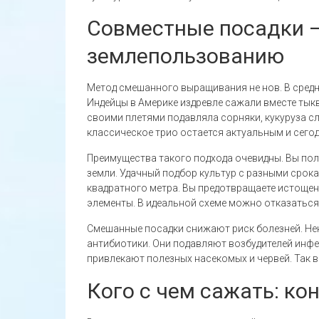
Совместные посадки —
землепользованию
Метод смешанного выращивания не нов. В средн
Индейцы в Америке издревле сажали вместе тыкв
своими плетями подавляла сорняки, кукуруза сл
классическое трио остается актуальным и сегод
Преимущества такого подхода очевидны. Вы по
земли. Удачный подбор культур с разными срокам
квадратного метра. Вы предотвращаете истощени
элементы. В идеальной схеме можно отказаться 
Смешанные посадки снижают риск болезней. Н
антибиотики. Они подавляют возбудителей инфек
привлекают полезных насекомых и червей. Так в
Кого с чем сажать: к