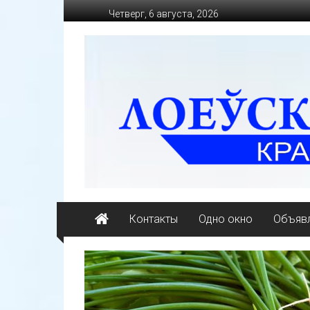
Перейти
Четверг, 6 августа, 2026
к
содержимому
loevkraj.by
Еженедельная
районная
массово-
политическая
газета
Контакты
Одно окно
Объявл