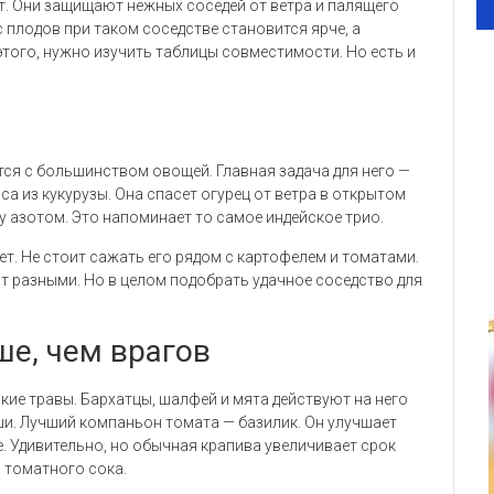
. Они защищают нежных соседей от ветра и палящего
с плодов при таком соседстве становится ярче, а
этого, нужно изучить таблицы совместимости. Но есть и
тся с большинством овощей. Главная задача для него —
а из кукурузы. Она спасет огурец от ветра в открытом
у азотом. Это напоминает то самое индейское трио.
ует. Не стоит сажать его рядом с картофелем и томатами.
 разными. Но в целом подобрать удачное соседство для
е, чем врагов
кие травы. Бархатцы, шалфей и мята действуют на него
ши. Лучший компаньон томата — базилик. Он улучшает
е. Удивительно, но обычная крапива увеличивает срок
 томатного сока.