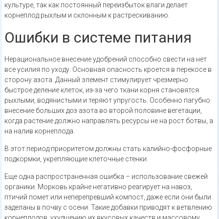
культуре, так как постоянный переизбыток влаги делает
корнеплод рыхлым и склонным к растрескиванию.
Ошибки в системе питания
Нерациональное внесение удобрений способно свести на нет
все усилия по уходу. Основная опасность кроется в перекосе в
сторону азота. Данный элемент стимулирует чрезмерно
быстрое деление клеток, из-за чего ткани корня становятся
рыхлыми, водянистыми и теряют упругость. Особенно пагубно
внесение больших доз азота во второй половине вегетации,
когда растение должно направлять ресурсы не на рост ботвы, а
на налив корнеплода.
В этот период приоритетом должны стать калийно-фосфорные
подкормки, укрепляющие клеточные стенки.
Еще одна распространенная ошибка – использование свежей
органики. Морковь крайне негативно реагирует на навоз,
птичий помет или неперепревший компост, даже если они были
заделаны в почву с осени. Такие добавки приводят к ветвлению
корнеплодов, ухудшению их вкусовых качеств и массовому