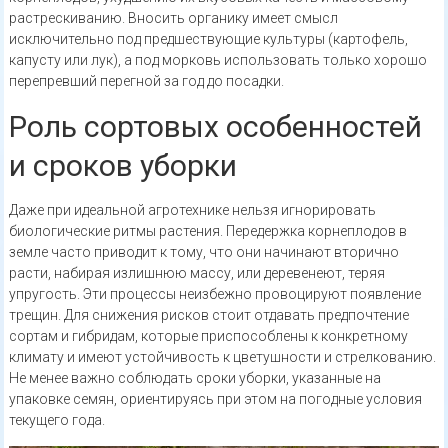
растрескиванию. Вносить органику имеет смысл
исключительно под предшествующие культуры (картофель,
капусту или лук), а под морковь использовать только хорошо
перепревший перегной за год до посадки.
Роль сортовых особенностей
и сроков уборки
Даже при идеальной агротехнике нельзя игнорировать
биологические ритмы растения. Передержка корнеплодов в
земле часто приводит к тому, что они начинают вторично
расти, набирая излишнюю массу, или деревенеют, теряя
упругость. Эти процессы неизбежно провоцируют появление
трещин. Для снижения рисков стоит отдавать предпочтение
сортам и гибридам, которые приспособлены к конкретному
климату и имеют устойчивость к цветушности и стрелкованию.
Не менее важно соблюдать сроки уборки, указанные на
упаковке семян, ориентируясь при этом на погодные условия
текущего года.