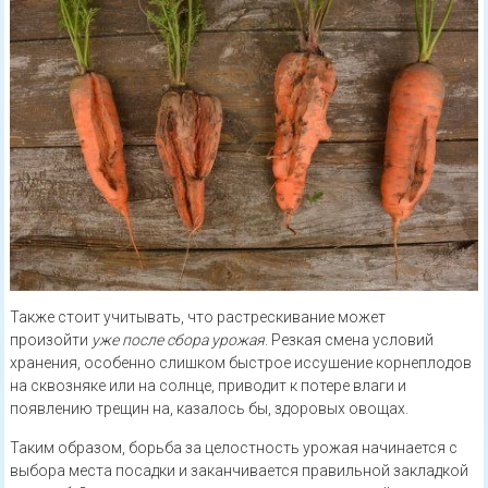
Также стоит учитывать, что растрескивание может
произойти
уже после сбора урожая
. Резкая смена условий
хранения, особенно слишком быстрое иссушение корнеплодов
на сквозняке или на солнце, приводит к потере влаги и
появлению трещин на, казалось бы, здоровых овощах.
Таким образом, борьба за целостность урожая начинается с
выбора места посадки и заканчивается правильной закладкой