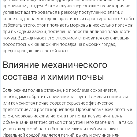
проливным дождем. В этом случае пересохшие ткани корня не
успевают адаптироваться к резкому поступлению влаги, и
корнеплод лопается вдоль практически гарантированно. Чтобы
избежать этого, стоит поливать морковь в несколько приемов
при выходе из засухи, постепенно восстанавливая влажность
почвы. В дождливое лето спасением становится организация
водоотводных канавок или посадка на высоких грядах,
предотвращающих застой воды.
Влияние механического
состава и химии почвы
Если режим полива отлажен, но проблема сохраняется,
необходимо обратить внимание на грунт. Тяжелая глинистая
или каменистая почва создает серьезное физическое
препятствие для роста корнеплода. Пробиваясь через плотные
слои, морковь искривляется, а при попытке увеличиться в
объеме начинает трескаться от внутреннего давления. На таких
участках урожай часто бывает мелким и грубым на вкус.
Идеальной средой является легкий, рыхлый суглинок или