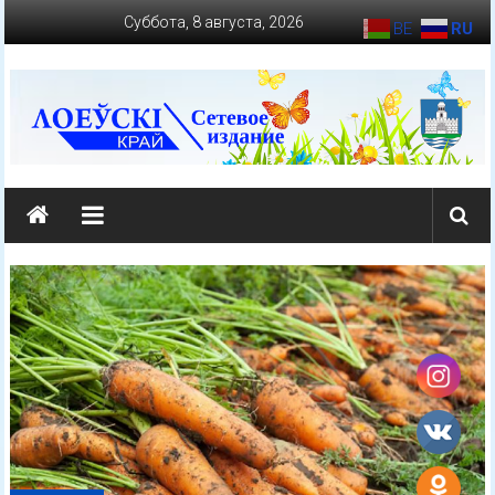
Перейти
Суббота, 8 августа, 2026
BE
RU
к
содержимому
loevkraj.by
Еженедельная
районная
массово-
политическая
газета