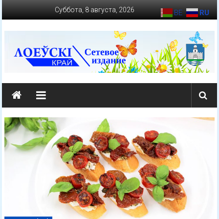
Перейти
Суббота, 8 августа, 2026
BE
RU
к
содержимому
loevkraj.by
Еженедельная
районная
массово-
политическая
газета