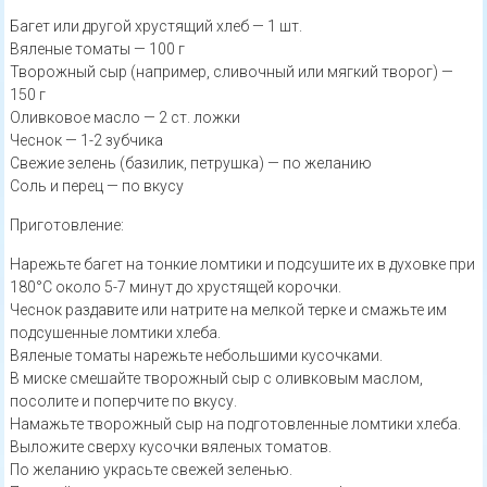
Багет или другой хрустящий хлеб — 1 шт.
Вяленые томаты — 100 г
Творожный сыр (например, сливочный или мягкий творог) —
150 г
Оливковое масло — 2 ст. ложки
Чеснок — 1-2 зубчика
Свежие зелень (базилик, петрушка) — по желанию
Соль и перец — по вкусу
Приготовление:
Нарежьте багет на тонкие ломтики и подсушите их в духовке при
180°C около 5-7 минут до хрустящей корочки.
Чеснок раздавите или натрите на мелкой терке и смажьте им
подсушенные ломтики хлеба.
Вяленые томаты нарежьте небольшими кусочками.
В миске смешайте творожный сыр с оливковым маслом,
посолите и поперчите по вкусу.
Намажьте творожный сыр на подготовленные ломтики хлеба.
Выложите сверху кусочки вяленых томатов.
По желанию украсьте свежей зеленью.