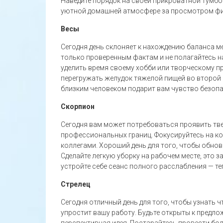
Наведите порядок на своей прикроватной тумбо
уютной домашней атмосфере за просмотром фил
Весы
Сегодня день склоняет к нахождению баланса м
только проверенным фактам и не полагайтесь н
уделить время своему хобби или творческому пр
перегружать желудок тяжелой пищей во второй 
близким человеком подарит вам чувство безоп
Скорпион
Сегодня вам может потребоваться проявить тве
профессиональных границ. Фокусируйтесь на кон
коллегами. Хороший день для того, чтобы обнов
Сделайте легкую уборку на рабочем месте, это
устройте себе сеанс полного расслабления — т
Стрелец
Сегодня отличный день для того, чтобы узнать 
упростит вашу работу. Будьте открыты к предл
перспективная идея. Постарайтесь провести бол