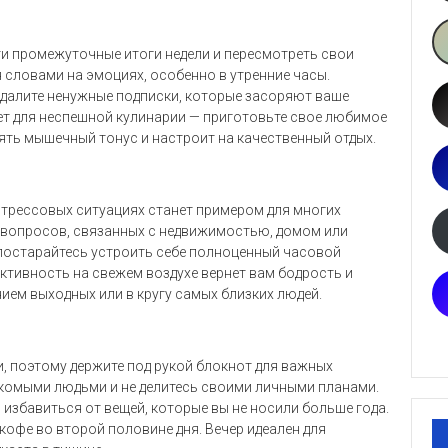
ти промежуточные итоги недели и пересмотреть свои
 словами на эмоциях, особенно в утренние часы.
 удалите ненужные подписки, которые засоряют ваше
ет для неспешной кулинарии — приготовьте свое любимое
ять мышечный тонус и настроит на качественный отдых.
стрессовых ситуациях станет примером для многих
вопросов, связанных с недвижимостью, домом или
 постарайтесь устроить себе полноценный часовой
активность на свежем воздухе вернет вам бодрость и
ием выходных или в кругу самых близких людей.
, поэтому держите под рукой блокнот для важных
акомыми людьми и не делитесь своими личными планами.
избавиться от вещей, которые вы не носили больше года.
офе во второй половине дня. Вечер идеален для