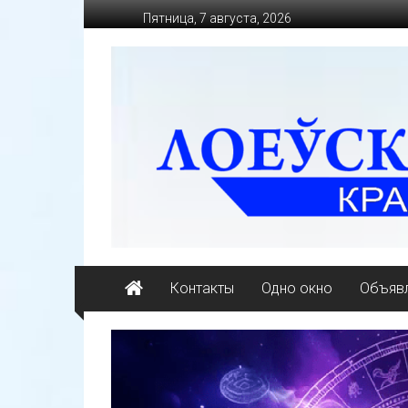
Перейти
Пятница, 7 августа, 2026
к
содержимому
loevkraj.by
Еженедельная
районная
массово-
политическая
газета
Контакты
Одно окно
Объявл