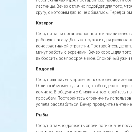
лестницы. Вечер отлично подойдет для того, чт
другу, с которым давно не общались. Перед сно
Козерог
Сегодня ваши организованность и аналитическ
рабочую задачу. День не подходит для рискова
консервативной стратегии. Постарайтесь делать
минут работы с экранами. Вечер хорош для того
выбросить все просроченное. Спокойный ужин 
Водолей
Сегодняшний день принесет вдохновение и жела
Отличный момент для того, чтобы сделать перес
комнате. В общении с близкими постарайтесь пр
просьбам. Постарайтесь ограничить использова
успела расслабиться. Вечер проведите за чтен
Рыбы
Сегодня важно доверять своей логике, а не по
настроениям. День хорош для завершения любых