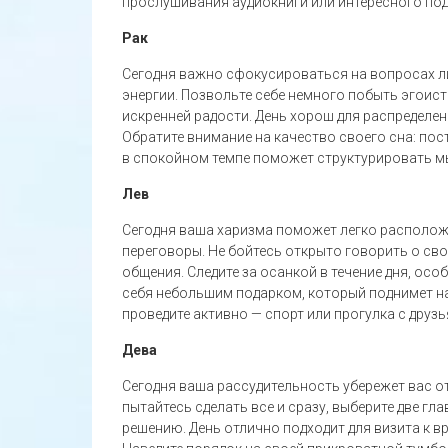
прослушивания аудиокниги или интересного под
Рак
Сегодня важно сфокусироваться на вопросах л
энергии. Позвольте себе немного побыть эгоист
искренней радости. День хорош для распределен
Обратите внимание на качество своего сна: пос
в спокойном темпе поможет структурировать мы
Лев
Сегодня ваша харизма поможет легко располож
переговоры. Не бойтесь открыто говорить о сво
общения. Следите за осанкой в течение дня, ос
себя небольшим подарком, который поднимет на
проведите активно — спорт или прогулка с друзь
Дева
Сегодня ваша рассудительность убережет вас о
пытайтесь сделать все и сразу, выберите две гла
решению. День отлично подходит для визита к в