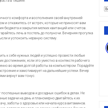
каста в тишине.
Ру
ичного комфорта и восполнения своей внутренней
ом и откажитесь от встреч, которые не приносят вам
ия бюджета и закрытия мелких квитанций или счетов.
тарайтесь лечь в постель до полуночи. Вечерняя прогулка
сли и успокоить нервную систему.
ить к себе нужных людей и успешно провести любые
их достижениях, если это уместно в контексте рабочего
обенно во время долгой работы за компьютером. Порадуйте
строение и замотивирует на дальнейшие успехи. Вечер
ями вернут вам тонус.
т поспешных выводов и досадных ошибок в делах. Не
вные задачи на день и планомерно двигайтесь к их
рачу, заботы о здоровье или начала курса витаминов.