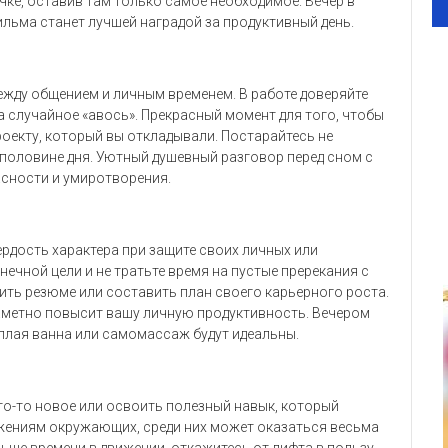
чке, оставив там только самое необходимое. Вечер в
ьма станет лучшей наградой за продуктивный день.
ежду общением и личным временем. В работе доверяйте
а случайное «авось». Прекрасный момент для того, чтобы
оекту, который вы откладывали. Постарайтесь не
половине дня. Уютный душевный разговор перед сном с
асности и умиротворения.
рдость характера при защите своих личных или
ечной цели и не тратьте время на пустые пререкания с
ить резюме или составить план своего карьерного роста.
 заметно повысит вашу личную продуктивность. Вечером
еплая ванна или самомассаж будут идеальны.
что-то новое или освоить полезный навык, который
ожениям окружающих, среди них может оказаться весьма
ьше времени в движении, откажитесь от лифта в пользу