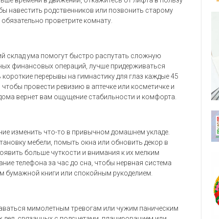
обы навестить родственников или позвонить старому
м обязательно проветрите комнату.
ий склад ума помогут быстро распутать сложную
нных финансовых операций, лучше придерживаться
 короткие перерывы на гимнастику для глаз каждые 45
, чтобы провести ревизию в аптечке или косметичке и
дома вернет вам ощущение стабильности и комфорта.
ние изменить что-то в привычном домашнем укладе.
тановку мебели, помыть окна или обновить декор в
оявить больше чуткости и внимания к их мелким
ние телефона за час до сна, чтобы нервная система
ием бумажной книги или спокойным рукоделием.
ддаваться мимолетным тревогам или чужим паническим
 дел, связанных с подсчетами, планированием или