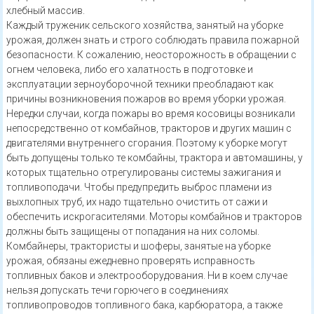
хлебный массив.
Каждый труженик сельского хозяйства, занятый на уборке
урожая, должен знать и строго соблюдать правила пожарной
безопасности. К сожалению, неосторожность в обращении с
огнем человека, либо его халатность в подготовке и
эксплуатации зерноуборочной техники преобладают как
причины возникновения пожаров во время уборки урожая.
Нередки случаи, когда пожары во время косовицы возникали
непосредственно от комбайнов, тракторов и других машин с
двигателями внутреннего сгорания. Поэтому к уборке могут
быть допущены только те комбайны, трактора и автомашины, у
которых тщательно отрегулированы системы зажигания и
топливоподачи. Чтобы предупредить выброс пламени из
выхлопных труб, их надо тщательно очистить от сажи и
обеспечить искрогасителями. Моторы комбайнов и тракторов
должны быть защищены от попадания на них соломы.
Комбайнеры, трактористы и шоферы, занятые на уборке
урожая, обязаны ежедневно проверять исправность
топливных баков и электрооборудования. Ни в коем случае
нельзя допускать течи горючего в соединениях
топливопроводов топливного бака, карбюратора, а также