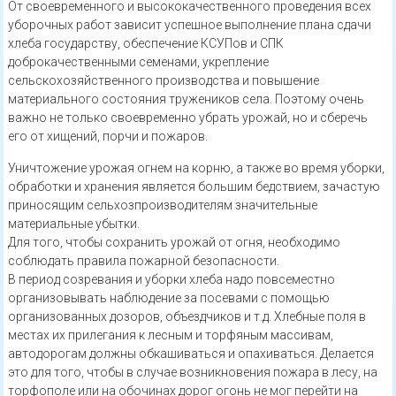
От своевременного и высококачественного проведения всех
уборочных работ зависит успешное выполнение плана сдачи
хлеба государству, обеспечение КСУПов и СПК
доброкачественными семенами, укрепление
сельскохозяйственного производства и повышение
материального состояния тружеников села. Поэтому очень
важно не только своевременно убрать урожай, но и сберечь
его от хищений, порчи и пожаров.
Уничтожение урожая огнем на корню, а также во время уборки,
обработки и хранения является большим бедствием, зачастую
приносящим сельхозпроизводителям значительные
материальные убытки.
Для того, чтобы сохранить урожай от огня, необходимо
соблюдать правила пожарной безопасности.
В период созревания и уборки хлеба надо повсеместно
организовывать наблюдение за посевами с помощью
организованных дозоров, объездчиков и т.д. Хлебные поля в
местах их прилегания к лесным и торфяным массивам,
автодорогам должны обкашиваться и опахиваться. Делается
это для того, чтобы в случае возникновения пожара в лесу, на
торфополе или на обочинах дорог огонь не мог перейти на