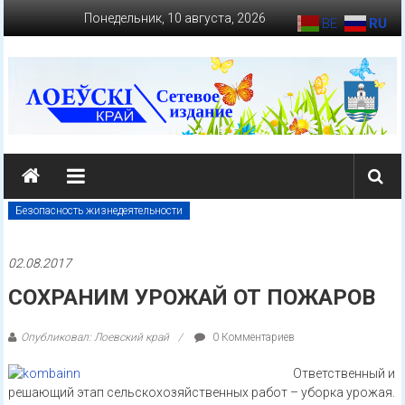
Перейти
Понедельник, 10 августа, 2026
BE
RU
к
содержимому
loevkraj.by
Еженедельная
районная
Безопасность жизнедеятельности
массово-
политическая
02.08.2017
газета
СОХРАНИМ УРОЖАЙ ОТ ПОЖАРОВ
Опубликовал: Лоевский край
0 Комментариев
Ответственный и
решающий этап сельскохозяйственных работ – уборка урожая.