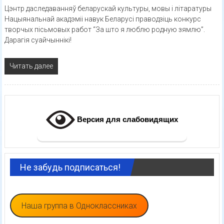
Цэнтр даследаванняў беларускай культуры, мовы і літаратуры
Нацыянальнай акадэміі навук Беларусі праводзіць конкурс
творчых пісьмовых работ “За што я люблю родную зямлю”.
Дарагія суайчыннікі!
Читать далее
Версия для слабовидящих
Не забудь подписаться!
Наша группа в Одноклассниках