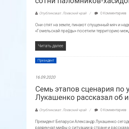
сотни паломников-хасидо
Опубликовал: Лоевский край
0 Комментариев
Они спят на земле, пинают спущенный мяч и на
«Гомельскай праўды» посетили территорию межд
Читать далее
Президент
16.09.2020
Семь этапов сценария по
Лукашенко рассказал об 
Опубликовал: Лоевский край
0 Комментариев
Президент Беларуси Александр Лукашенко сегод
развенчал мифы о ситуации в стране и рассказ