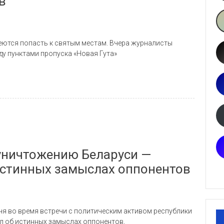
в
деются попасть к святым местам. Вчера журналисты
у пунктами пропуска «Новая Гута»
 уничтожению Беларуси —
истинных замыслах оппонентов
ня во время встречи с политическим активом республики
ал об истинных замыслах оппонентов,