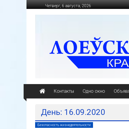
Перейти
Четверг, 6 августа, 2026
к
содержимому
loevkraj.by
Еженедельная
районная
массово-
политическая
газета
Контакты
Одно окно
Объявл
День: 16.09.2020
Безопасность жизнедеятельности