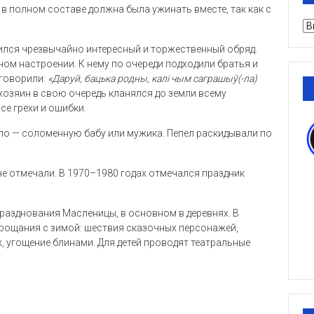
в полном составе должна была ужинать вместе, так как с
Ру
дился чрезвычайно интересный и торжественный обряд.
ом настроении. К нему по очереди подходили братья и
 говорили:
«Даруй, бацька родны, калі чым саграшыў(-ла)
хозяин в свою очередь кланялся до земли всему
се грехи и ошибки.
ло — соломенную бабу или мужика. Пепел раскидывали по
е отмечали. В 1970–1980 годах отмечался праздник
празднования Масленицы, в основном в деревнях. В
рощания с зимой: шествия сказочных персонажей,
х, угощение блинами. Для детей проводят театральные