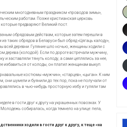
ыческим многодневным праздником «проводов зимы»,
ельческим работам. Позже христианская церковь
 которые предваряют Великий пост.
разным обрядовым действам, которые затем перешли в
из таких обрядов в Беларуси был обряд «Цягаць калоду»,
 всей деревни. Гуляние шло ночью, женщины ходили с
ом дерева (колодой). Если по дороге встречали мужчину,
у и заставляли тянуть колоду, а сами цеплялись за нее,
ее избавиться от колоды, он платил женщинам выкуп.
рнавальные костюмы «мужчин», «старцев», «цыган». К ним
, они шумели и буянили до тех пор, пока не получали от
правлялись в чью-нибудь просторную избу и гуляли там
еделе в гости друг к другу на украшенных повозках. У
. Молодежь собиралась, когда темнело на улице: пела,
ственники ходили в гости друг к другу, к теще «на