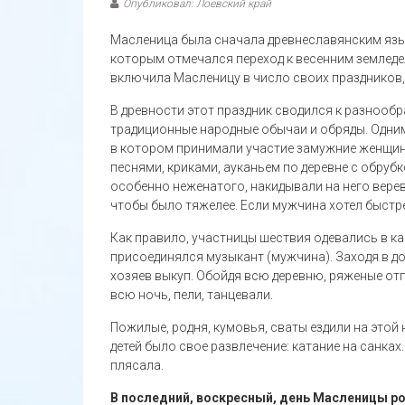
Опубликовал: Лоевский край
Масленица была сначала древнеславянским яз
которым отмечался переход к весенним землед
включила Масленицу в число своих праздников,
В древности этот праздник сводился к разнооб
традиционные народные обычаи и обряды. Одним 
в котором принимали участие замужние женщины
песнями, криками, ауканьем по деревне с обрубк
особенно неженатого, накидывали на него веревк
чтобы было тяжелее. Если мужчина хотел быстр
Как правило, участницы шествия одевались в ка
присоединялся музыкант (мужчина). Заходя в дом
хозяев выкуп. Обойдя всю деревню, ряженые от
всю ночь, пели, танцевали.
Пожилые, родня, кумовья, сваты ездили на этой н
детей было свое развлечение: катание на санках
плясала.
В последний, воскресный, день Масленицы род