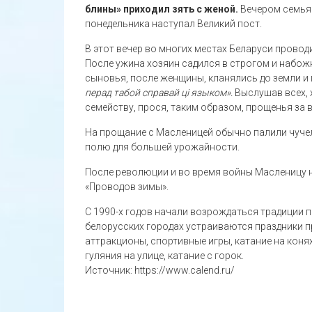
блины» приходил зять с женой.
Вечером семья 
понедельника наступал Великий пост.
В этот вечер во многих местах Беларуси прово
После ужина хозяин садился в строгом и набожн
сыновья, после женщины, кланялись до земли и
перад табой справай ці языком».
Выслушав всех, 
семейству, прося, таким образом, прощенья за в
На прощание с Масленицей обычно палили чуче
полю для большей урожайности.
После революции и во время войны Масленицу н
«Проводов зимы».
С 1990-х годов начали возрождаться традиции 
белорусских городах устраиваются праздники п
аттракционы, спортивные игры, катание на коня
гуляния на улице, катание с горок.
Источник: https://www.calend.ru/