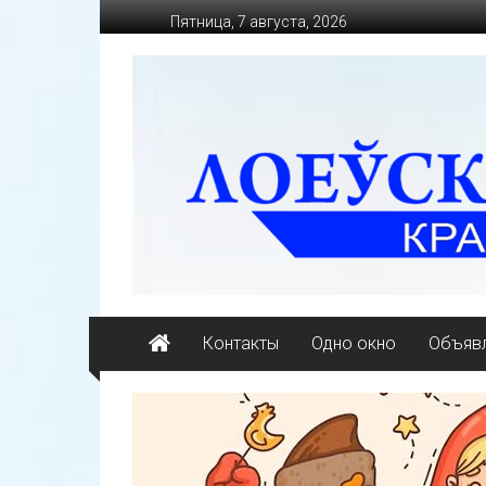
Перейти
Пятница, 7 августа, 2026
к
содержимому
loevkraj.by
Еженедельная
районная
массово-
политическая
газета
Контакты
Одно окно
Объявл