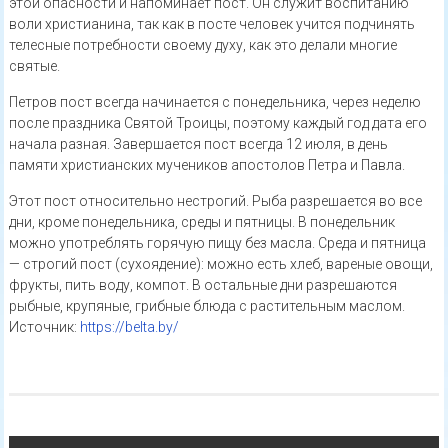
этой опасности и напоминает пост. Он служит воспитанию
воли христианина, так как в посте человек учится подчинять
телесные потребности своему духу, как это делали многие
святые.
Петров пост всегда начинается с понедельника, через неделю
после праздника Святой Троицы, поэтому каждый год дата его
начала разная. Завершается пост всегда 12 июля, в день
памяти христианских мучеников апостолов Петра и Павла.
Этот пост относительно нестрогий. Рыба разрешается во все
дни, кроме понедельника, среды и пятницы. В понедельник
можно употреблять горячую пищу без масла. Среда и пятница
— строгий пост (сухоядение): можно есть хлеб, вареные овощи,
фрукты, пить воду, компот. В остальные дни разрешаются
рыбные, крупяные, грибные блюда с растительным маслом.
Источник:
https://belta.by/