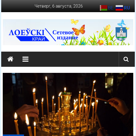
Перейти
Четверг, 6 августа, 2026
BE
RU
к
содержимому
loevkraj.by
Еженедельная
районная
массово-
политическая
газета