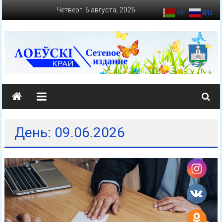
Перейти
Четверг, 6 августа, 2026
BE
RU
к
содержимому
loevkraj.by
Еженедельная
районная
массово-
День: 09.06.2026
политическая
газета