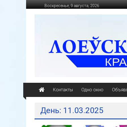
Перейти
Воскресенье, 9 августа, 2026
к
содержимому
loevkraj.by
Еженедельная
районная
массово-
политическая
газета
Контакты
Одно окно
Объявл
День: 11.03.2025